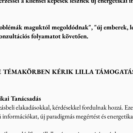
nérzéssel a kliensei képesek lesznek új energetikai 
roblémák maguktól megoldódnak", "új emberek, l
onzultációs folyamatot követően.
E TÉMAKÖRBEN KÉRIK LILLA TÁMOGATÁS
ikai Tanácsadás
ásbeli elakadásokkal, kérdésekkel fordulnak hozzá. Ez
ű információkat, új paradigmás megértést és energetikai