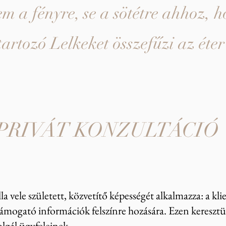
m a fényre, se a sötétre ahhoz, h
tartozó Lelkeket összefűzi az éte
PRIVÁT KONZULTÁCIÓ
a vele született, közvetítő képességét alkalmazza: a kl
támogató információk felszínre hozására. Ezen keresztül
lgál ügyfeleinek.