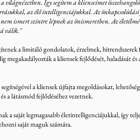
 világnézetben. Így segítem a klienseimet összehangoló
rrásukkal, az élő intelligenciájukkal. Az önkapcsolódás
 nem ismert szintre lépnek az önismeretben. Az életél
á válik."
tenek a limitáló gondolatok, érzelmek, hitrendszerek 
ig megakadályozták a kliensek fejlődését, haladását és a
segítségével a kliensek újfajta megoldásokat, lehetőség
és a látásmód fejlődéséhez vezetnek.
k a saját legmagasabb életintelligenciájukkal, így telj
rehozni saját maguk számára.