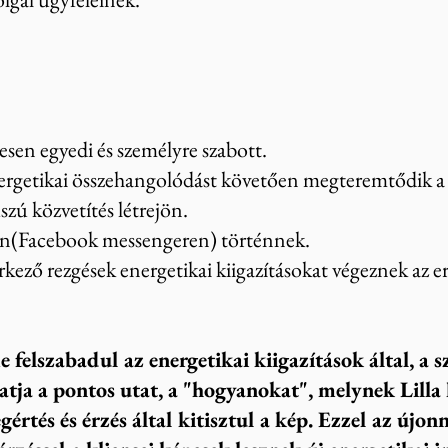
sen egyedi és személyre szabott.
energetikai összehangolódást követően megteremtődik a
zú közvetítés létrejön.
on(Facebook messengeren) történnek.
érkező rezgések energetikai kiigazításokat végeznek az e
 felszabadul az energetikai kiigazítások által, a s
atja a pontos utat, a "hogyanokat", melynek Lilla
értés és érzés által kitisztul a kép. Ezzel az újon