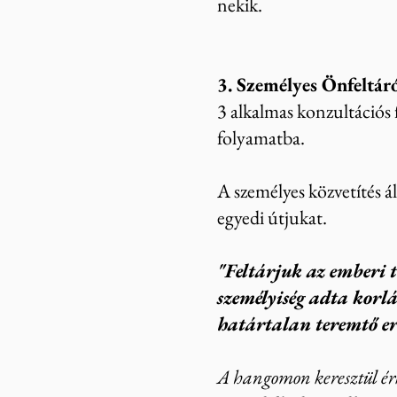
nekik.
3. Személyes Önfeltár
3 alkalmas konzultációs f
folyamatba.
A személyes közvetítés ál
egyedi útjukat.
"Feltárjuk
az emberi t
személyiség adta korlá
határtalan teremtő er
A hangomon keresztül érk