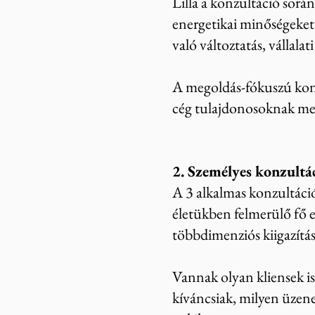
Lilla a konzultáció sorá
energetikai minőségeket
való változtatás, vállalat
A megoldás-fókuszú konz
cég tulajdonosoknak meg
2. Személyes konzultá
A 3 alkalmas konzultáció
életükben felmerülő fő e
többdimenziós kiigazítás
Vannak olyan kliensek i
kíváncsiak, milyen üzene