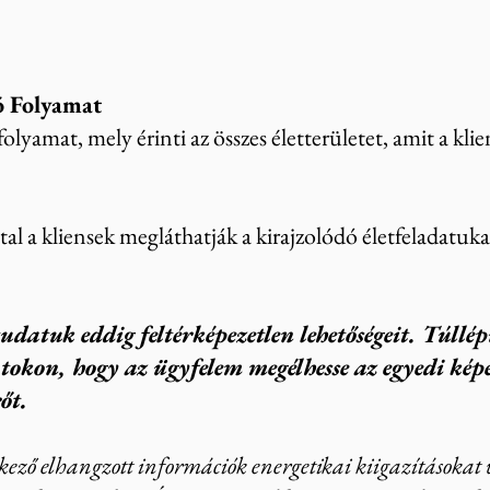
ó Folyamat
olyamat, mely érinti az összes életterületet, amit a kli
tal a kliensek megláthatják a kirajzolódó életfeladatuka
udatuk eddig feltérképezetlen lehetőségeit. T
úllé
tokon, hogy az ügyfelem megélhesse az egyedi képe
őt.
ező elhangzott információk energetikai kiigazításokat 