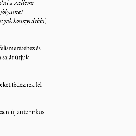
dni a szellemi
i folyamat
ményük könnyedebbé,
felismeréséhez és
 saját útjuk
eket fedeznek fel
esen új autentikus