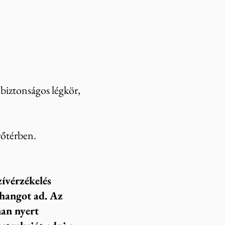
 biztonságos légkör,
rőtérben.
zívérzékelés
 hangot ad. Az
nan nyert