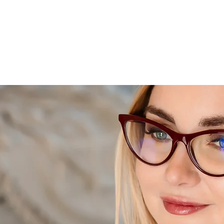
Jelen
Elvonulás - Szt. Iván-éj
ÚJ! Human Design Napkap
Human Design Iskola