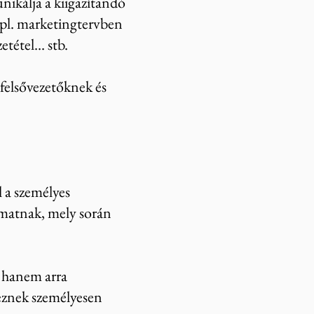
nikálja a kiigazítandó
 pl. marketingtervben
tétel... stb.
felsővezetőknek és
 a személyes
yamatnak, mely során
, hanem arra
keznek személyesen