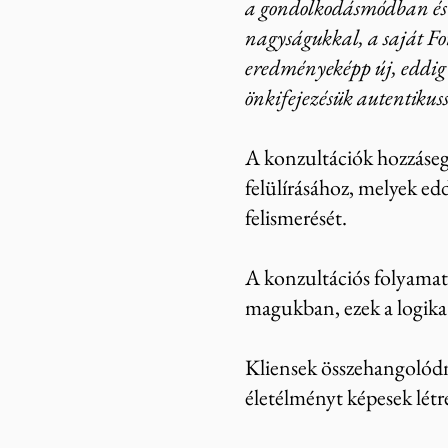
a gondolkodásmódban és a
nagyságukkal, a saját Fo
eredményeképp új, eddig
önkifejezésük autentikuss
A konzultációk hozzásegí
felülírásához, melyek edd
felismerését.
A konzultációs folyamat 
magukban, ezek a logika 
Kliensek összehangolódna
életélményt képesek lét