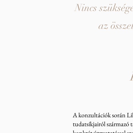
Nincs szüksége
az össze
A konzultációk során Lill
tudatsíkjairól származó 
konkrét útmutatással szo