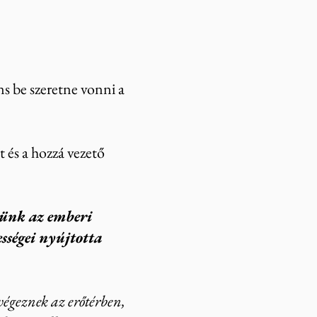
ens be szeretne vonni a
t és a hozzá vezető
pünk az emberi
sségei nyújtotta
végeznek az erőtérben,