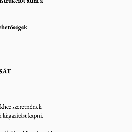
instrukciót adni a
ehetőségek
ÁT​
ekhez szeretnének
 kiigazítást kapni.