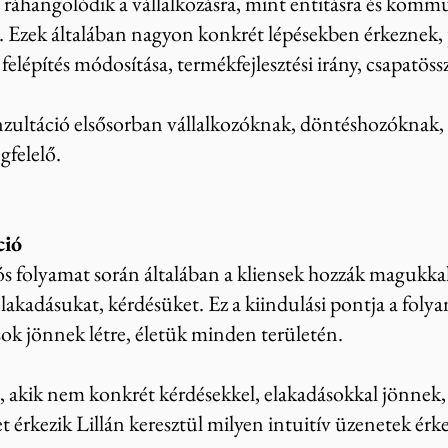
n ráhangolódik a vállalkozásra, mint entitásra és kommu
. Ezek általában nagyon konkrét lépésekben érkeznek,
i felépítés módosítása, termékfejlesztési irány, csapatössze
ultáció elsősorban vállalkozóknak, döntéshozóknak, 
felelő.
ció
s folyamat során általában a kliensek hozzák magukkal
lakadásukat, kérdésüket. Ez a kiindulási pontja a fol
ok jönnek létre, életük minden területén.
s, akik nem konkrét kérdésekkel, elakadásokkal jönnek
t érkezik Lillán keresztül milyen intuitív üzenetek ér