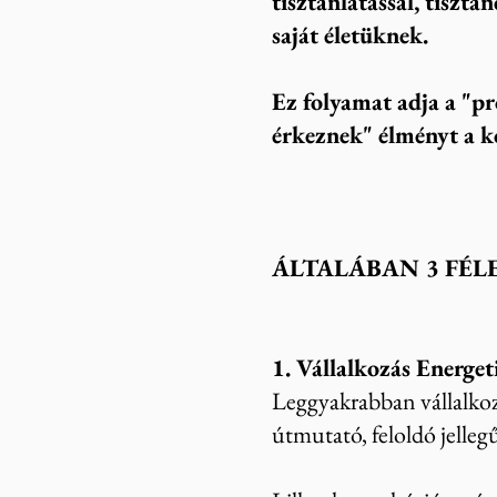
tisztánlátással, tisztá
saját életüknek.
Ez folyamat adja a "p
érkeznek" élményt a k
ÁLTALÁBAN 3 FÉL
1. Vállalkozás Energet
Leggyakrabban vállalkoz
útmutató, feloldó jelleg