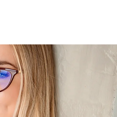
uk
Tanfolyamok
Testtérkép készítő app
Cégeknek, szervezeteknek