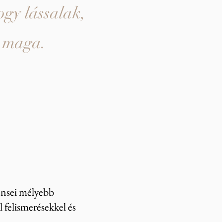
ogy lássalak,
r maga.
iensei mélyebb
 felismerésekkel és