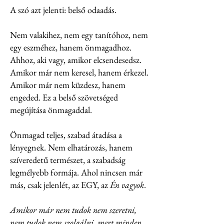
A szó azt jelenti: belső odaadás.
Nem valakihez, nem egy tanítóhoz, nem
egy eszméhez, hanem önmagadhoz.
Ahhoz, aki vagy, amikor elcsendesedsz.
Amikor már nem keresel, hanem érkezel.
Amikor már nem küzdesz, hanem
engeded. Ez a belső szövetséged
megújítása önmagaddal.
Önmagad teljes, szabad átadása a
lényegnek. Nem elhatározás, hanem
szíveredetű természet, a szabadság
legmélyebb formája.
Ahol nincsen már
más, csak jelenlét, az EGY, az
Én vagyok
.
Amikor már nem tudok nem szeretni,
nem tudok nem szolgálni, mert minden