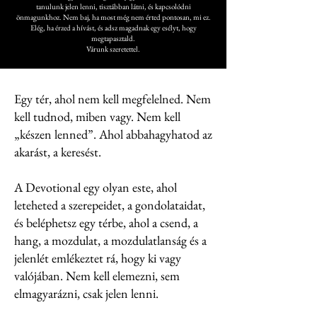
tanulunk jelen lenni, tisztábban látni, és kapcsolódni
önmagunkhoz. Nem baj, ha most még nem érted pontosan, mi ez.
Elég, ha érzed a hívást, és adsz magadnak egy esélyt, hogy
megtapasztald.
Várunk szeretettel.
Egy tér, ahol nem kell megfelelned. Nem
kell tudnod, miben vagy. Nem kell
„készen lenned”. Ahol abbahagyhatod az
akarást, a keresést.
A Devotional egy olyan este, ahol
leteheted a szerepeidet, a gondolataidat,
és beléphetsz egy térbe, ahol a csend, a
hang, a mozdulat, a mozdulatlanság és a
jelenlét emlékeztet rá, hogy ki vagy
valójában. Nem kell elemezni, sem
elmagyarázni, csak jelen lenni.