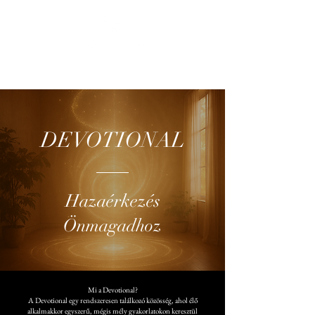
DEVOTIONAL
Hazaérkezés
Önmagadhoz
Mi a Devotional?
A Devotional egy rendszeresen találkozó közösség, ahol élő
alkalmakkor egyszerű, mégis mély gyakorlatokon keresztül