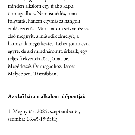
minden alkalom egy újabb kapu
önmagadhoz. Nem ismétlés, nem
folytatás, hanem egymásba hangolt
emlékeztetők. Mint három szívverés: az
első megnyit, a második elmélyít, a
harmadik megérkeztet. Lehet jönni csak
egyre, de aki mindháromra érkezik, egy
teljes frekvenciakört járhat be.
Megérkezés Önmagadhoz. Ismét.
Mélyebben. Tisztábban.
Az első három alkalom időpontjai:
1. Megnyitás: 2025. szeptember 6.,
szombat 16.45-19 óráig
2. Elmélyülés: 2025. szeptember 16.,