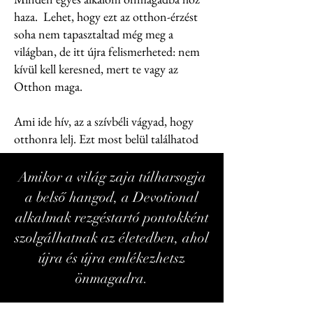
haza.
Lehet, hogy ezt az otthon-érzést
soha nem tapasztaltad még meg a
világban, de itt újra felismerheted: nem
kívül kell keresned, mert te vagy az
Otthon maga.
Ami ide hív, az a szívbéli vágyad, hogy
otthonra lelj. Ezt most belül találhatod
meg.
Amikor a világ zaja túlharsogja
a belső hangod, a Devotional
alkalmak rezgéstartó pontokként
szolgálhatnak az életedben, ahol
újra és újra emlékezhetsz
önmagadra.