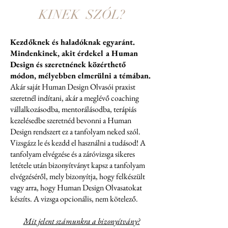
KINEK SZÓL?
Kezdőknek és haladóknak egyaránt.
Mindenkinek, akit érdekel a Human
Design és szeretnének közérthető
módon, mélyebben elmerülni a témában.
Akár saját Human Design Olvasói praxist
szeretnél indítani, akár a meglévő coaching
vállalkozásodba, mentorálásodba, terápiás
kezelésedbe szeretnéd bevonni a Human
Design rendszert ez a tanfolyam neked szól.
Vizsgázz le és kezdd el használni a tudásod! A
tanfolyam elvégzése és a záróvizsga sikeres
letétele után bizonyítványt kapsz a tanfolyam
elvégzéséről, mely bizonyítja, hogy felkészült
vagy arra, hogy Human Design Olvasatokat
készíts. A vizsga opcionális, nem kötelező.
Mit jelent számunkra a bizonyítvány?