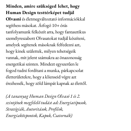
Minden, amire szükséged lehet, hogy
Human Design testtérképet tudjál
Olvasni
és életmegváltoztató információkkal
segíthess másokat. Átfogó 10+ órás
tanfolyamunk felkészít arra, hogy fantasztikus
személyreszabott Olvasatokat tudjál készíteni,
amelyek segítenek másoknak felfedezni azt,
hogy kinek születtek, milyen tehetségeik
vannak, mit jelent számukra az önazonosság
energetikai szinten. Mindezt egyszerűen le
fogod tudni fordítani a munka, párkapcsolat
életterületekre, hogy a klienseid végre azt
érezhessék, hogy zöld lámpát kapnak az élettől.
(A tananyag Human Design Olvasó 1 és 2.
szintjének megfelelő tudást ad: Energiatípusok,
Stratégiák, Autoritások, Profilok,
Energiaközpontok, Kapuk, Csatornák)