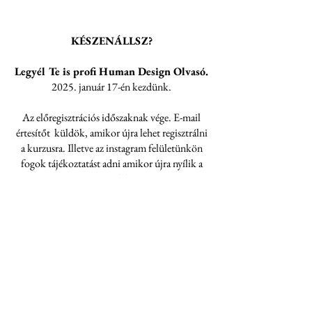
KÉSZENÁLLSZ?
Legyél Te is profi Human Design Olvasó.
2025. január 17-én kezdünk.
Az előregisztrációs időszaknak vége. E-mail
értesítőt küldök, amikor újra lehet regisztrálni
a kurzusra. Illetve az instagram felületünkön
fogok tájékoztatást adni amikor újra nyílik a
regisztrációs lehetőség.
Kövess be minket Instagramon!
Instagram